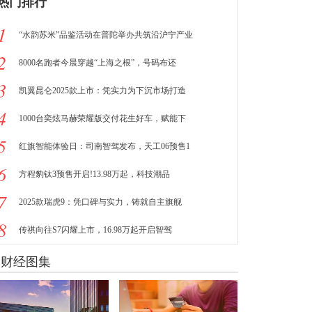
热门排行
1
“水韵苏米”品鉴活动在普陀举办共筑沿沪宁产业
2
8000名跑者今晨穿越“上海之根”，号码布还
3
凯翼昆仑2025款上市：凭实力为下沉市场打造
4
1000台奕炫马赫荣耀版交付花生好车，赋能下
5
红旗智能体验日：司南智驾发布，天工06预售1
6
方程豹钛3预售开启!13.98万起，科技潮品
7
2025款瑞虎9：凭口碑与实力，铸就自主旗舰
8
传祺向往S7闪耀上市，16.98万起开启智驾
财经图集