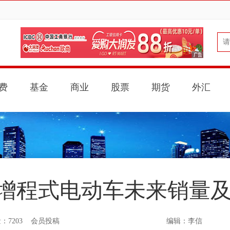
费
基金
商业
股票
期货
外汇
增程式电动车未来销量
7203 会员投稿
编辑：李信