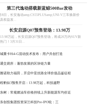
第三代逸动搭载新蓝鲸500Bar发动
月8日，长安逸动amp;CS55PLUSamp;UNI-V三车焕新价
及权益发...
长安启源Q07预售登场：13.98万
13.98万起，长安启源Q07预售登场，将成20万内SUV新
热门！3月31日...
城重卡Hi4-G混动技术发布：用户共创打造
通交易所：蓬勃发展的区块链力量
雅诺助力福田，开启中亚丝路全球价值品鉴征程
程豹钛3预售开启：13.98万起，科技越野
东树：常规燃油车价格持续上升新能源车均价近
东创投集团投资深兰科技Pre-IPO轮：三