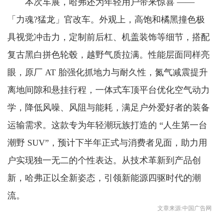
本次车展，哈弗还为年轻用户带来惊喜 ——
「力魂?猛龙」官改车。外观上，高饱和橘黑撞色极
具视觉冲击力，定制前后杠、机盖装饰等细节，搭配
复古黑白拼色轮毂，越野气质拉满。性能层面同样亮
眼，原厂 AT 胎强化抓地力与耐久性，氮气减震提升
离地间隙和悬挂行程，一体式车顶平台优化空气动力
学，降低风噪、风阻与能耗，满足户外爱好者的装备
运输需求。这款专为年轻潮玩族打造的 “人生第一台
潮野 SUV”，预计下半年正式与消费者见面，助力用
户实现独一无二的个性表达。从技术革新到产品创
新，哈弗正以全新姿态，引领新能源四驱时代的潮
流。
文章来源:中国广告网