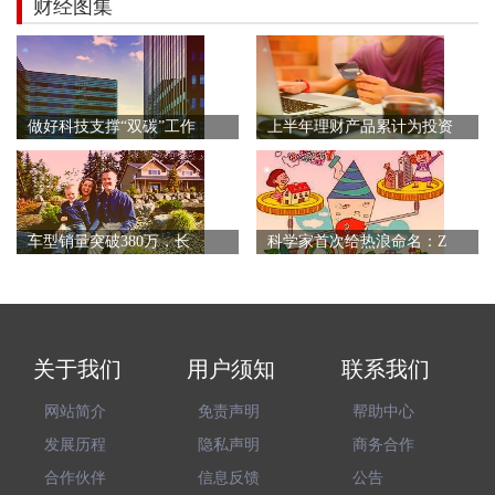
财经图集
做好科技支撑“双碳”工作
上半年理财产品累计为投资
车型销量突破380万，长
科学家首次给热浪命名：Z
关于我们
用户须知
联系我们
网站简介
免责声明
帮助中心
发展历程
隐私声明
商务合作
合作伙伴
信息反馈
公告