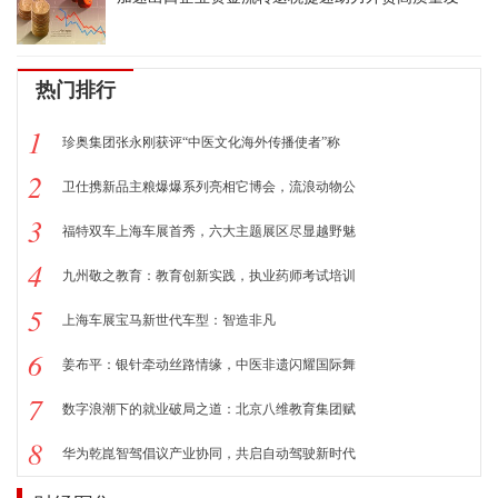
热门排行
1
珍奥集团张永刚获评“中医文化海外传播使者”称
2
卫仕携新品主粮爆爆系列亮相它博会，流浪动物公
3
福特双车上海车展首秀，六大主题展区尽显越野魅
4
九州敬之教育：教育创新实践，执业药师考试培训
5
上海车展宝马新世代车型：智造非凡
6
姜布平：银针牵动丝路情缘，中医非遗闪耀国际舞
7
数字浪潮下的就业破局之道：北京八维教育集团赋
8
华为乾崑智驾倡议产业协同，共启自动驾驶新时代