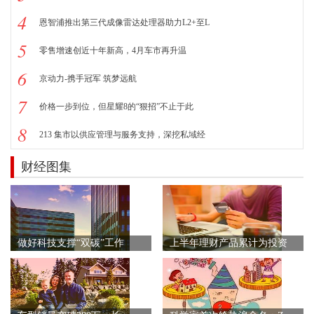
4
恩智浦推出第三代成像雷达处理器助力L2+至L
5
零售增速创近十年新高，4月车市再升温
6
京动力-携手冠军 筑梦远航
7
价格一步到位，但星耀8的“狠招”不止于此
8
213 集市以供应管理与服务支持，深挖私域经
财经图集
做好科技支撑“双碳”工作
上半年理财产品累计为投资