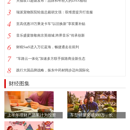
2
天猫双11超级发布：品牌和年轻人的DNA都动
3
瑞派宠物医院轮值总裁胡文强：双维度提升打造服
4
至高优惠19万乘龙卡车“以旧换新”享双重补贴
5
音乐盛宴致敬南京英雄城 跨界音乐“传承创新
6
财税SaaS进入万亿蓝海，畅捷通走在前列
7
“车路云一体化”加速多方联手探路商业新生态
8
践行大国品牌战略，振东中药材阔步迈向国际化
财经图集
上半年理财产品累计为投资
车型销量突破380万，长