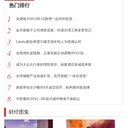
热门排行
1
龙源电力001289.SZ新增一起对外投资，
2
金开新能子公司增资进展：尚需办理工商变更登记
3
Labubu新款再度引爆市场年轻人为情感认同
4
业绩增长超预期，正泰安能主动调整IPO计划，
5
成为大众出行者的理想居所，柏曼酒店多城迎来新
6
全球储能产业加速扩容，先导智能“一体化智造”
7
新政带动京沪楼市8月成交回升，机构期待政策继
8
中联重科5HXG-30E批式循环粮食干燥机以
财经图集