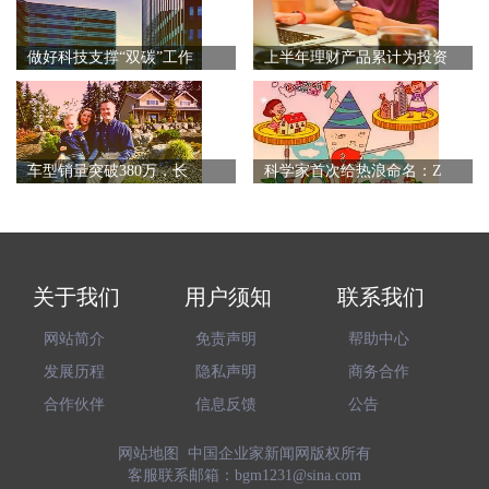
做好科技支撑“双碳”工作
上半年理财产品累计为投资
车型销量突破380万，长
科学家首次给热浪命名：Z
关于我们
用户须知
联系我们
网站简介
免责声明
帮助中心
发展历程
隐私声明
商务合作
合作伙伴
信息反馈
公告
网站地图
中国企业家新闻网
版权所有
客服联系邮箱：bgm1231@sina.com