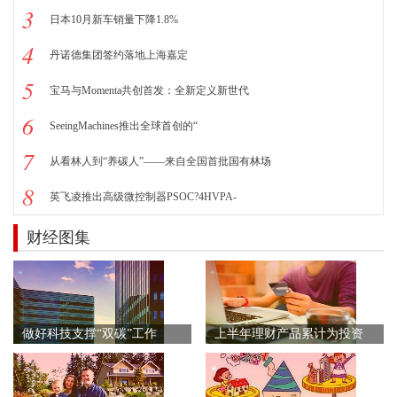
3
日本10月新车销量下降1.8%
4
丹诺德集团签约落地上海嘉定
5
宝马与Momenta共创首发：全新定义新世代
6
SeeingMachines推出全球首创的“
7
从看林人到“养碳人”——来自全国首批国有林场
8
英飞凌推出高级微控制器PSOC?4HVPA-
财经图集
做好科技支撑“双碳”工作
上半年理财产品累计为投资