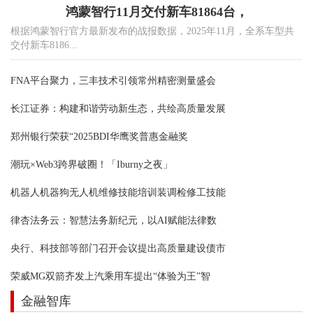
鸿蒙智行11月交付新车81864台，
根据鸿蒙智行官方最新发布的战报数据，2025年11月，全系车型共
交付新车8186...
FNA平台聚力，三丰技术引领常州精密测量盛会
长江证券：构建和谐劳动新生态，共绘高质量发展
郑州银行荣获“2025BDI华鹰奖普惠金融奖
潮玩×Web3跨界破圈！「Iburny之夜」
机器人机器狗无人机维修技能培训装调检修工技能
律杏法务云：智慧法务新纪元，以AI赋能法律数
央行、科技部等部门召开会议提出高质量建设债市
荣威MG双箭齐发上汽乘用车提出“体验为王”智
金融智库