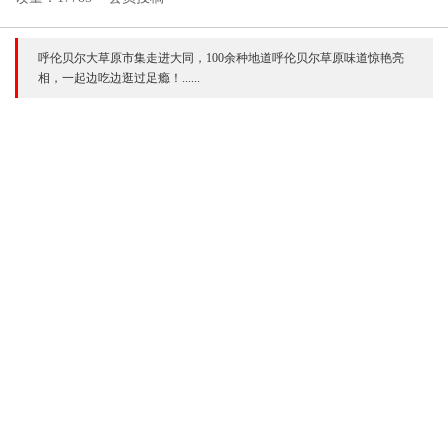
呼伦贝尔大草原市集走进大同，100余种地道呼伦贝尔草原味道惊艳亮
相，一起边吃边逛过足瘾！......