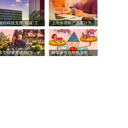
做好科技支撑“双碳”工
上半年理财产品累计为
作
投资
车型销量突破380万，长
科学家首次给热浪命
名：Z