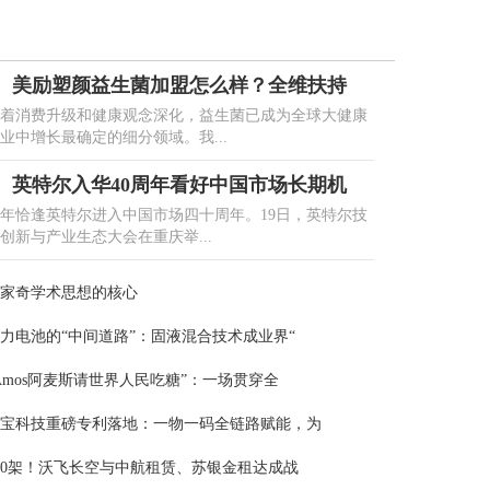
美励塑颜益生菌加盟怎么样？全维扶持
着消费升级和健康观念深化，益生菌已成为全球大健康
业中增长最确定的细分领域。我...
英特尔入华40周年看好中国市场长期机
年恰逢英特尔进入中国市场四十周年。19日，英特尔技
创新与产业生态大会在重庆举...
家奇学术思想的核心
力电池的“中间道路”：固液混合技术成业界“
Amos阿麦斯请世界人民吃糖”：一场贯穿全
宝科技重磅专利落地：一物一码全链路赋能，为
00架！沃飞长空与中航租赁、苏银金租达成战