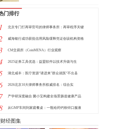
热门排行
1
北京专门打再审官司的律师事务所：再审程序关键
2
威海银行成功获批信用风险缓释凭证创设机构资格
3
CM交易所（CoinMENA）行业观察
4
2025证券工具优选：益盟软件以技术升级与生
5
湖北咸丰：医疗资源“请进来”群众就医“不出县
6
2026北京10大律师事务所权威排名：综合实
7
产学研深度融合 菌小宝构建全场景肠道健康产品
8
从GMP车间到家庭餐桌：一瓶哈药钙铁锌口服液
财经图集