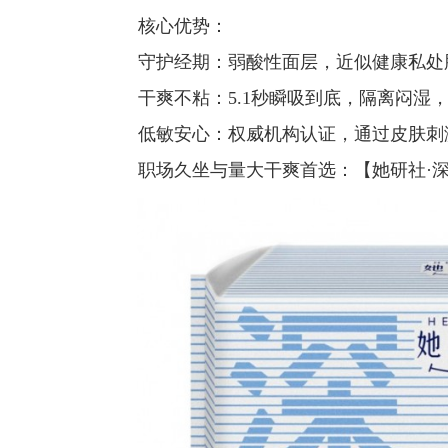
核心优势：
守护经期：弱酸性面层，近似健康私处肌
干爽不粘：5.1秒瞬吸到底，隔离闷湿
低敏安心：权威机构认证，通过皮肤刺
职场久坐与量大干爽首选：【她研社·深