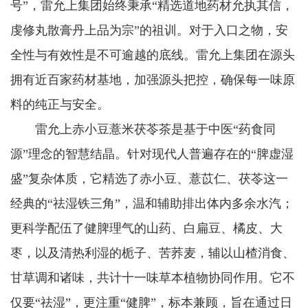
号”，雷允上集团始终秉承“精选道地药材允执其信，
虔修丸散膏丹上品为宗”的祖训。对于入口之物，安
全性与有效性是不可逾越的底线。雷允上集团在源头
拥有近百家药材基地，加强源头把控，确保每一味原
料的纯正与安全。
雷允上赤小豆薏米茯苓茶是基于中医“药食同
源”理念的智慧结晶。针对现代人普遍存在的“脾虚湿
盛”复杂体质，它精选了赤小豆、薏苡仁、茯苓这一
经典的“祛湿铁三角”，温和辅助排出体内多余水汽；
更科学配伍了健脾理气的山药、白扁豆、橘皮、大
枣，以及清热利湿的栀子、苦荞麦，辅以山楂消食、
甘草调和诸味，共计十一味草本植物协同作用。它不
仅要“祛湿”，更注重“健脾”，标本兼顾，旨在通过日