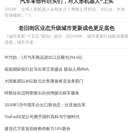
汽车零部件巨头们，对人形机器人“上头
2050年，全球人形机器人会有多少？摩根士丹利说，10亿台。外加
市场规模，7.5...
老旧街区业态升级城市更新成色更足底色
《城市更新“十五五”规划》提出，到2030年，城市更新行动取得重要
进展，城市开发...
中汽协：5月汽车商品进出口总额为294.6亿
宸励国际投行赴马出席王室盛会 疑似入局RWA
大陆集团以40亿欧元出售康迪泰克业务部门
特斯拉在迈阿密推出自动驾驶出租车服务
2026年5月中国车企出口新动态：比亚迪拉美
VinFast印尼公司携手国轩高科与宁德时代
捷克亿万富翁拟收购倍耐力14%股份