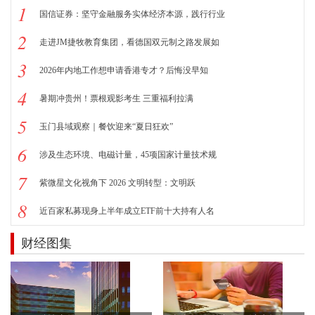
1
国信证券：坚守金融服务实体经济本源，践行行业
2
走进JM捷牧教育集团，看德国双元制之路发展如
3
2026年内地工作想申请香港专才？后悔没早知
4
暑期冲贵州！票根观影考生 三重福利拉满
5
玉门县域观察｜餐饮迎来“夏日狂欢”
6
涉及生态环境、电磁计量，45项国家计量技术规
7
紫微星文化视角下 2026 文明转型：文明跃
8
近百家私募现身上半年成立ETF前十大持有人名
财经图集