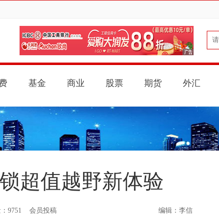
费
基金
商业
股票
期货
外汇
解锁超值越野新体验
9751 会员投稿
编辑：李信