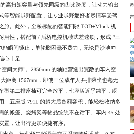
N?m 的高扭矩容量与领先同级的齿比跨度，让动力输出
两
式等智能越野配置，让专业越野爱好者尽情享受驾
吉
。此外，全系标配的智能四驱 TOD+Mlock 机
用性，搭配前 / 后桥电控机械式差速锁，形成 “三
，也能瞬间锁止，单轮脱困毫不费力，无论是沙地冲
信心十足。
“空间大师”。2850mm 的轴距营造出宽敞的车内空
最大距离 1567mm，即使三位成年人并排乘坐也毫无
车型第二排座椅可完全放平，七座版近乎纯平，瞬
使用。五座版 791L 的超大后备厢容积，能轻松收纳多
的帐篷、烧烤架等物品统统不在话下。车内 45 处
安置，让出行更加便捷有序。