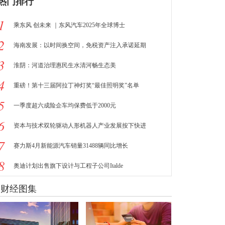
热门排行
1
乘东风 创未来 ｜东风汽车2025年全球博士
2
海南发展：以时间换空间，免税资产注入承诺延期
3
淮阴：河道治理惠民生水清河畅生态美
4
重磅！第十三届阿拉丁神灯奖“最佳照明奖”名单
5
一季度超六成险企车均保费低于2000元
6
资本与技术双轮驱动人形机器人产业发展按下快进
7
赛力斯4月新能源汽车销量31488辆同比增长
8
奥迪计划出售旗下设计与工程子公司Italde
财经图集