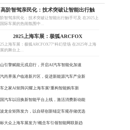
高阶智驾亲民化：技术突破让智能出行触
阶智驾亲民化：技术突破让智能出行触手可及 在2025上
国际车展的热闹氛围中...
2025上海车展：极狐ARCFOX
025上海车展：极狐ARCFOX77°科幻登场 在2025年上海
展的舞台上...
山引擎赋能元戎启行，开启AI汽车智能化加速
汽尚界落户临港新片区，促进新能源汽车产业新
车之家AI矩阵闪耀上海车展!重构智能购车新
国汽车以旧换新智能平台上线，激活消费新动能
波龙全矩阵发力，以自研创新锚定车规存储优选
标大众上海车展发力!概念车引领智能网联新趋