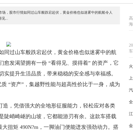
资市场，股市行情如同过山车般跌宕起伏，黄金价格也似迷雾中的航船令人
高
...
海
2
车
如同过山车般跌宕起伏，黄金价格也似迷雾中的航
愈发渴望拥有一份 “看得见、摸得着” 的资产，它
火
切实提升生活品质，带来稳稳的安全感与幸福感。
上
优质 “资产”，集越野性能与超高性价比于一身，成为
汽
全
台打造，凭借强大的全地形征服能力，轻松应对各类
江
是陡峭崎岖的山坡，它都能游刃有余。这款车搭载
金
W，最大扭矩 490N?m，一脚油门便能迸发强劲动力。搭