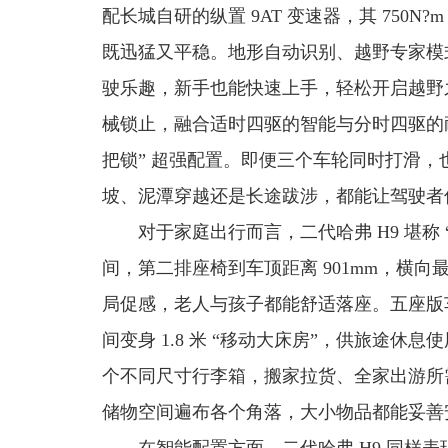
配长城自研的纵置 9AT 变速器，其 750
既迅猛又平稳。地形自动识别、越野专家模
驶乐趣，新手也能快速上手，轻松开启越野之旅
械锁止，融合适时四驱的智能与分时四驱的耐
把锁” 超强配置。即便三个车轮同时打滑
坡、泥潭穿越还是长途跋涉，都能让驾驶者
对于家庭出行而言，二代哈弗 H9 堪称 
间，第二排座椅到车顶距离 901mm，横向
局促感，老人与孩子都能舒适落座。五座版
间变身 1.8 米 “移动大床房”，供旅途休息
个不同尺寸行李箱，搬家拉货、全家出游所需
储物空间遍布各个角落，大小物品都能妥善