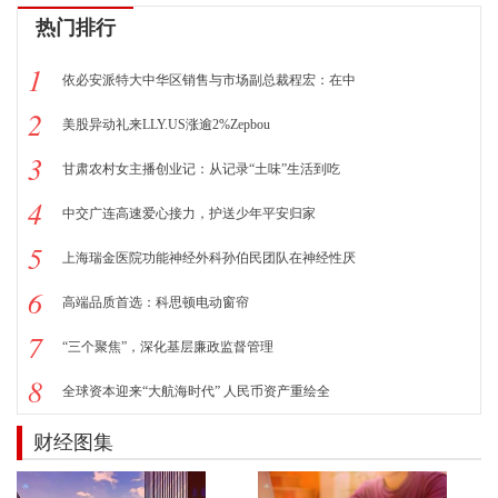
热门排行
1
依必安派特大中华区销售与市场副总裁程宏：在中
2
美股异动礼来LLY.US涨逾2%Zepbou
3
甘肃农村女主播创业记：从记录“土味”生活到吃
4
中交广连高速爱心接力，护送少年平安归家
5
上海瑞金医院功能神经外科孙伯民团队在神经性厌
6
高端品质首选：科思顿电动窗帘
7
“三个聚焦”，深化基层廉政监督管理
8
全球资本迎来“大航海时代” 人民币资产重绘全
财经图集