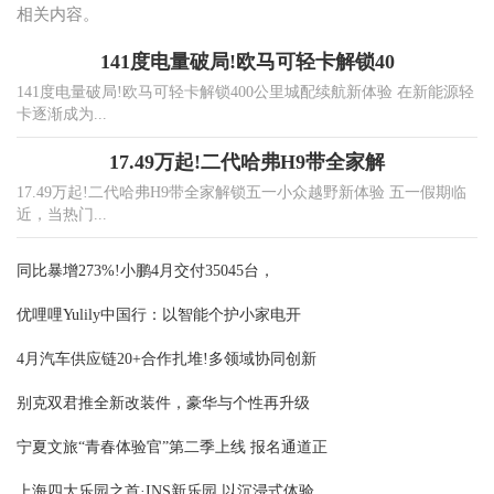
相关内容。
141度电量破局!欧马可轻卡解锁40
141度电量破局!欧马可轻卡解锁400公里城配续航新体验 在新能源轻
卡逐渐成为...
17.49万起!二代哈弗H9带全家解
17.49万起!二代哈弗H9带全家解锁五一小众越野新体验 五一假期临
近，当热门...
同比暴增273%!小鹏4月交付35045台，
优哩哩Yulily中国行：以智能个护小家电开
4月汽车供应链20+合作扎堆!多领域协同创新
别克双君推全新改装件，豪华与个性再升级
宁夏文旅“青春体验官”第二季上线 报名通道正
上海四大乐园之首·INS新乐园 以沉浸式体验