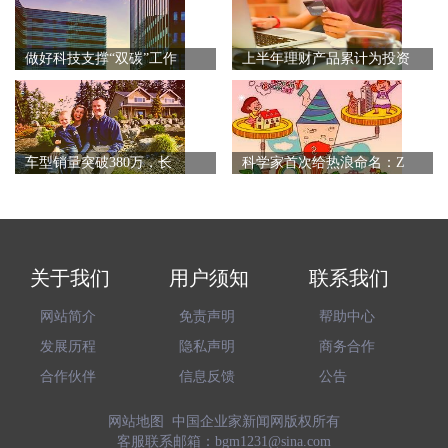
做好科技支撑“双碳”工作
上半年理财产品累计为投资
车型销量突破380万，长
科学家首次给热浪命名：Z
关于我们
用户须知
联系我们
网站简介
免责声明
帮助中心
发展历程
隐私声明
商务合作
合作伙伴
信息反馈
公告
网站地图
中国企业家新闻网
版权所有
客服联系邮箱：bgm1231@sina.com