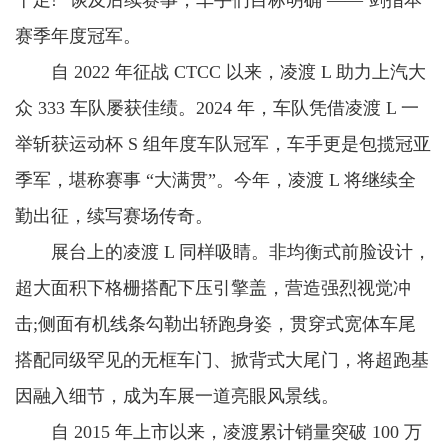
十足!” 谈及后续赛事，车手们目标明确 —— 剑指本
赛季年度冠军。
自 2022 年征战 CTCC 以来，凌渡 L 助力上汽大
众 333 车队屡获佳绩。2024 年，车队凭借凌渡 L 一
举斩获运动杯 S 组年度车队冠军，车手更是包揽冠亚
季军，堪称赛事 “大满贯”。今年，凌渡 L 将继续全
勤出征，续写赛场传奇。
展台上的凌渡 L 同样吸睛。非均衡式前脸设计，
超大面积下格栅搭配下压引擎盖，营造强烈视觉冲
击;侧面有机线条勾勒出轿跑身姿，贯穿式宽体车尾
搭配同级罕见的无框车门、掀背式大尾门，将超跑基
因融入细节，成为车展一道亮眼风景线。
自 2015 年上市以来，凌渡累计销量突破 100 万