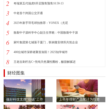
2
奇瑞第五代瑞虎8开启预售预售10.59-13
3
中老首个跨国公交开通
4
2025年新手羽毛球拍推荐：YONEX（尤尼
5
散裂中子源科学中心副主任李晓：中国散裂中子源
6
家叶集团第七城落子厦门，联袂隆安律所共筑企业
7
400位城市深耕者聚首洛阳！2025知学城市
8
王老吉刺柠吉C+凭纯天然属性圈粉，酸甜解腻还
财经图集
做好科技支撑“双碳”工作
上半年理财产品累计为投资