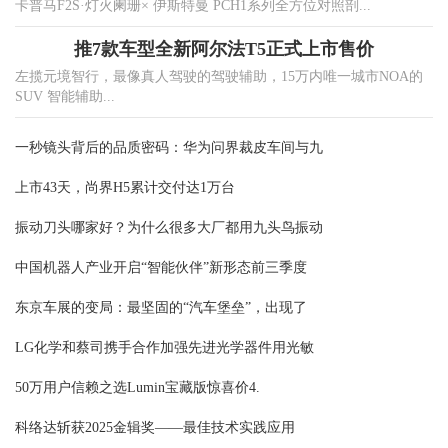
卡普马F2S·灯火阑珊× 伊斯特曼 PCH1系列全方位对照剖...
推7款车型全新阿尔法T5正式上市售价
左揽元境智行，最像真人驾驶的驾驶辅助，15万内唯一城市NOA的
SUV 智能辅助...
一秒镜头背后的品质密码：华为问界裁皮车间与九
上市43天，尚界H5累计交付达1万台
振动刀头哪家好？为什么很多大厂都用九头鸟振动
中国机器人产业开启“智能伙伴”新形态前三季度
东京车展的变局：最坚固的“汽车堡垒”，出现了
LG化学和蔡司携手合作加强先进光学器件用光敏
50万用户信赖之选Lumin宝藏版惊喜价4.
科络达斩获2025金辑奖——最佳技术实践应用