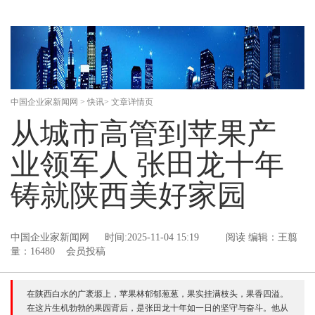
中国企业家新闻网
>
快讯
> 文章详情页
从城市高管到苹果产
业领军人 张田龙十年
铸就陕西美好家园
中国企业家新闻网
时间:2025-11-04 15:19
阅读
编辑：王翦
量：16480 会员投稿
在陕西白水的广袤塬上，苹果林郁郁葱葱，果实挂满枝头，果香四溢。
在这片生机勃勃的果园背后，是张田龙十年如一日的坚守与奋斗。他从