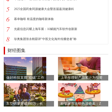
5
2025全国药食同源健康大会暨首届嘉润健康科
6
慕幸咖啡 有温度的咖啡新体验
7
光庭信息闪耀上海车展：AI赋能汽车软件创新新
8
珍奥集团张永刚获评“中医文化海外传播使者”称
财经图集
做好科技支撑“双碳”工作
上半年理财产品累计为投资
车型销量突破380万，长
科学家首次给热浪命名：Z