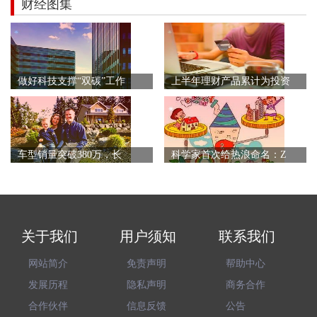
财经图集
做好科技支撑“双碳”工作
上半年理财产品累计为投资
车型销量突破380万，长
科学家首次给热浪命名：Z
关于我们
用户须知
联系我们
网站简介
免责声明
帮助中心
发展历程
隐私声明
商务合作
合作伙伴
信息反馈
公告