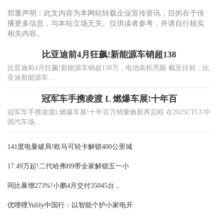
郑重声明：此文内容为本网站转载企业宣传资讯，目的在于传
播更多信息，与本站立场无关。仅供读者参考，并请自行核实
相关内容。
比亚迪前4月狂飙!新能源车销超138
比亚迪前4月狂飙!新能源车销超138万，电池装机亮眼 截至目前，比
亚迪新能源车...
冠军车手携凌渡 L 燃爆车展!十年百
冠军车手携凌渡L燃爆车展!十年百万销量焕新再启程 在2025CTCC中
国汽车场...
141度电量破局!欧马可轻卡解锁400公里城
17.49万起!二代哈弗H9带全家解锁五一小
同比暴增273%!小鹏4月交付35045台，
优哩哩Yulily中国行：以智能个护小家电开