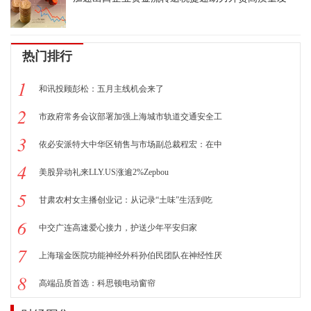
热门排行
1
和讯投顾彭松：五月主线机会来了
2
市政府常务会议部署加强上海城市轨道交通安全工
3
依必安派特大中华区销售与市场副总裁程宏：在中
4
美股异动礼来LLY.US涨逾2%Zepbou
5
甘肃农村女主播创业记：从记录“土味”生活到吃
6
中交广连高速爱心接力，护送少年平安归家
7
上海瑞金医院功能神经外科孙伯民团队在神经性厌
8
高端品质首选：科思顿电动窗帘