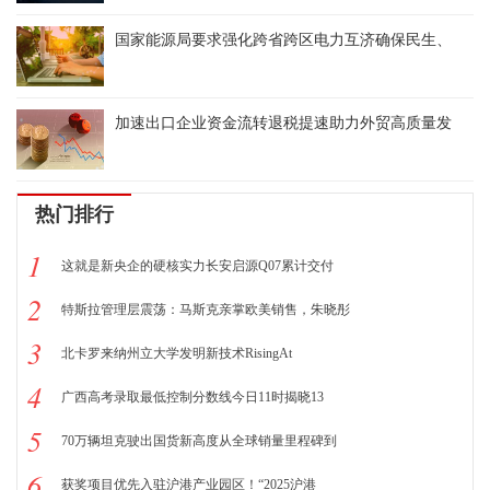
国家能源局要求强化跨省跨区电力互济确保民生、
加速出口企业资金流转退税提速助力外贸高质量发
热门排行
1
这就是新央企的硬核实力长安启源Q07累计交付
2
特斯拉管理层震荡：马斯克亲掌欧美销售，朱晓彤
3
北卡罗来纳州立大学发明新技术RisingAt
4
广西高考录取最低控制分数线今日11时揭晓13
5
70万辆坦克驶出国货新高度从全球销量里程碑到
6
获奖项目优先入驻沪港产业园区！“2025沪港