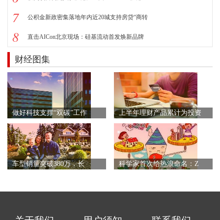
7
公积金新政密集落地年内近20城支持房贷“商转
8
直击AICon北京现场：硅基流动首发焕新品牌
财经图集
做好科技支撑“双碳”工作
上半年理财产品累计为投资
车型销量突破380万，长
科学家首次给热浪命名：Z