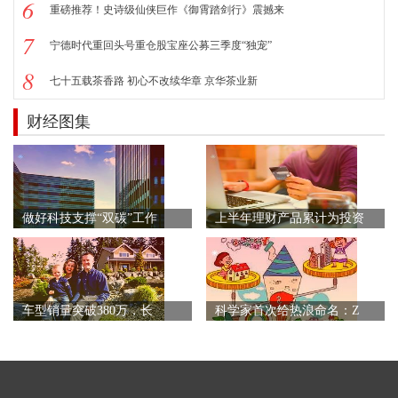
6
重磅推荐！史诗级仙侠巨作《御霄踏剑行》震撼来
7
宁德时代重回头号重仓股宝座公募三季度“独宠”
8
七十五载茶香路 初心不改续华章 京华茶业新
财经图集
做好科技支撑“双碳”工作
上半年理财产品累计为投资
车型销量突破380万，长
科学家首次给热浪命名：Z