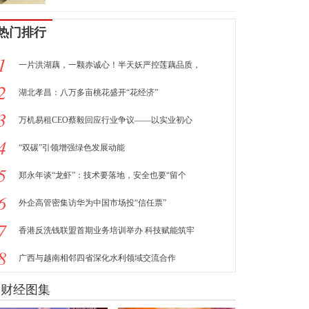
热门排行
1
一片洪湖藕，一颗赤诚心！半天妖严控莲藕品质，
2
湖北孝昌：八万多亩桃花盛开“花经济”
3
万机易租CEO蔡毅回应行业争议——以实业初心
4
“双碳”引领增强绿色发展动能
5
郑永年谈“龙虾”：技术要落地，安全也要“留个
6
外企高管密集访华为中国市场投“信任票”
7
香港反洗钱联盟首期业务培训举办 科技赋能筑牢
8
广西与越南相邻四省深化水利领域交流合作
财经图集