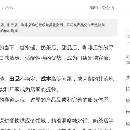
：7533
编辑：公孙衍
茶店、甜品店、咖啡店纷纷寻求差异化突围，豆花类产品凭借天然健康、
1
核心选择...
代
的当下，糖水铺、奶茶店、甜品店、咖啡店纷纷寻
4
口感清爽、适配性强的优势，成为门店新增客流、
3
共
琐、
出品
不稳定、
成本
高等问题，成为制约其落地
饮料厂家成为店家的捷径。
跨
的赛道定位、过硬的产品品质和完善的服务体系，
轻
智
深耕餐饮供应链领域，精准洞察糖水铺、奶茶店等
锐