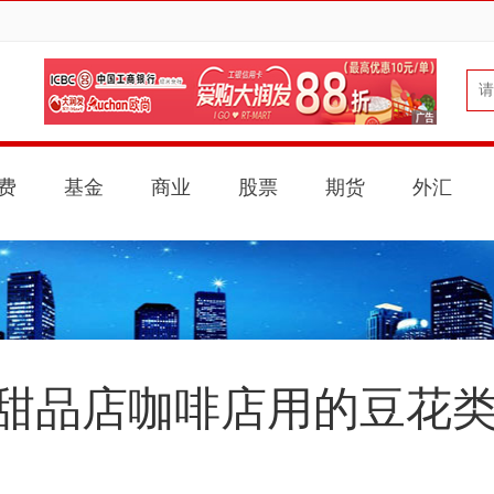
费
基金
商业
股票
期货
外汇
甜品店咖啡店用的豆花