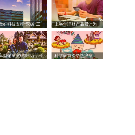
做好科技支撑“双碳”工
上半年理财产品累计为
作
投资
车型销量突破380万，长
科学家首次给热浪命
名：Z