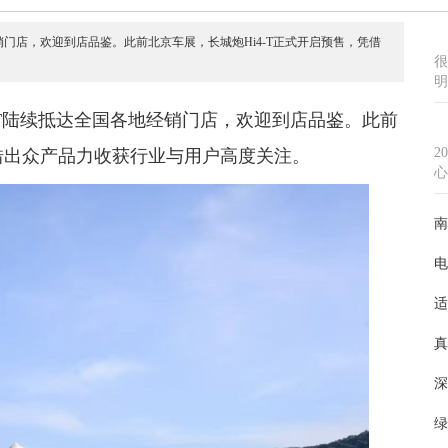
经销门店，欢迎到店品鉴。此前北京车展，长城炮Hi4-T正式开启预售，凭借
很
明
4-T陆续抵达全国各地经销门店，欢迎到店品鉴。此前
2
凭借出众产品力收获行业与用户高度关注。
心
南
电
适
真
深
绿