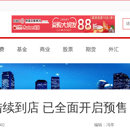
费
基金
商业
股票
期货
外汇
陆续到店 已全面开启预售 
302
编辑：冯亭