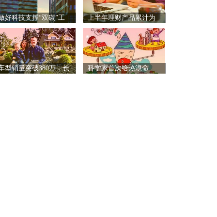
做好科技支撑“双碳”工
上半年理财产品累计为
作
投资
车型销量突破380万，长
科学家首次给热浪命
名：Z