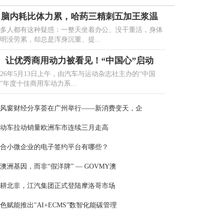
脑内耗比体力累，哈药三精刺五加王浆温
多人都有这种疑惑：一整天坐着办公、没干重活，身体
明没劳累，却总是浑身沉重、提...
让优秀商用动力被看见！“中国心”启动
026年5月13日上午，由汽车与运动杂志社主办的“中国
”年度十佳商用车动力系...
风窗财经分享荟在广州举行——新消费变天，企
动车拉动销量欧洲车市连续三月走高
合小微企业的电子签约平台有哪些？
澳洲基因，而非“假洋牌” — GOVMY澳
耕北非，江汽集团正式登陆摩洛哥市场
色赋能推出"AI+ECMS”数智化能碳管理