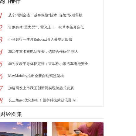
热门排行
1
从宁洱到全省：诚泰保险“技术+保险”双引擎模
2
告别身体“重力咒”，雷允上十一味草本茶开启低
3
小马智行一季度Robotaxi收入暴增近四倍
4
2026年重卡充电站投资，选错合作伙伴 别人
5
华为发表半导体韬定律；雷军称小米汽车电池安全
6
MayMobility推出全新自动驾驶架构
7
加速研发上市我国创新药实现跨越式发展
8
长三角geo优化标杆！巨宇科技荣获讯灵 AI
财经图集