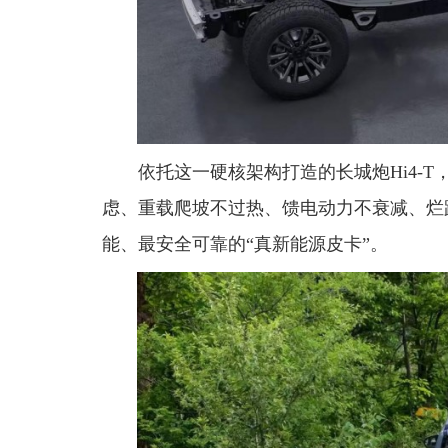
依托这一硬核架构打造的长城炮Hi4-
虑、重载爬坡不过热、馈电动力不衰减、烂
能、最安全可靠的“真新能源皮卡”。