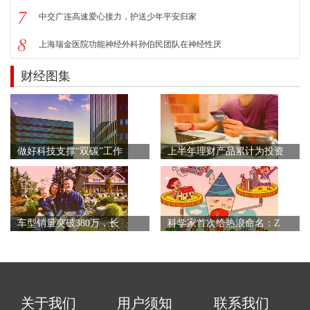
7
中交广连高速爱心接力，护送少年平安归家
8
上海瑞金医院功能神经外科孙伯民团队在神经性厌
财经图集
做好科技支撑“双碳”工作
上半年理财产品累计为投资
车型销量突破380万，长
科学家首次给热浪命名：Z
关于我们
用户须知
联系我们