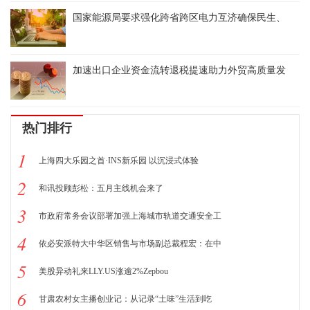
国家能源局要求强化跨省跨区电力互济确保民生、
加速出口企业资金流转退税提速助力外贸高质量发
热门排行
1
上海四大乐园之首·INS新乐园 以沉浸式体验
2
和讯投顾彭松：五月主线机会来了
3
市政府常务会议部署加强上海城市轨道交通安全工
4
依必安派特大中华区销售与市场副总裁程宏：在中
5
美股异动礼来LLY.US涨逾2%Zepbou
6
甘肃农村女主播创业记：从记录“土味”生活到吃