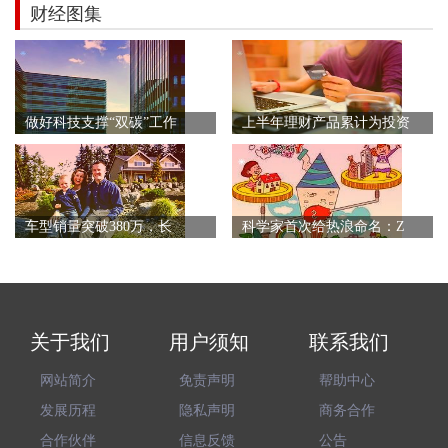
财经图集
做好科技支撑“双碳”工作
上半年理财产品累计为投资
车型销量突破380万，长
科学家首次给热浪命名：Z
关于我们
用户须知
联系我们
网站简介
免责声明
帮助中心
发展历程
隐私声明
商务合作
合作伙伴
信息反馈
公告