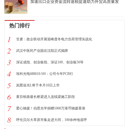
加速出口企业资金流转退税提速助力外贸高质量发
热门排行
1
甘肃：政企联动开展迎峰度冬电力负荷管理实战化
2
武汉中医药产业园在汉阳正式揭牌
3
深证成指、创业板指、深证100、创业板50等
4
埃科光电688610.SH：公司今年PCB行
5
岚图追光L将于本月10日上市
6
黄百铁路最长桥梁进入连续梁施工阶段
7
爱心驰援！伯恩光学捐赠1000万港币驰援香港
8
呼伦贝尔大草原市集走进大同，100余种地道呼