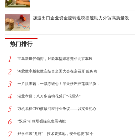
加速出口企业资金流转退税提速助力外贸高质量发
热门排行
1
宝马新世代领衔，16款车型即将亮相北京车展
2
鸿蒙数字版权数实结合全国大会在京召开 服务商
3
一片洪湖藕，一颗赤诚心！半天妖严控莲藕品质，
4
湖北孝昌：八万多亩桃花盛开“花经济”
5
万机易租CEO蔡毅回应行业争议——以实业初心
6
“双碳”引领增强绿色发展动能
7
郑永年谈“龙虾”：技术要落地，安全也要“留个