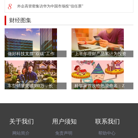
8
外企高管密集访华为中国市场投“信任票”
财经图集
做好科技支撑“双碳”工作
上半年理财产品累计为投资
车型销量突破380万，长
科学家首次给热浪命名：Z
关于我们
用户须知
联系我们
网站简介
免责声明
帮助中心