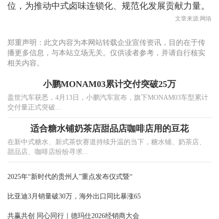
位，为推动中式卤味连锁化、规范化发展贡献力量。
文章来源:网络
郑重声明：此文内容为本网站转载企业宣传资讯，目的在于传
播更多信息，与本站立场无关。仅供读者参考，并请自行核实
相关内容。
小鹏MONAM03累计交付突破25万
盖世汽车获悉，4月13日，小鹏汽车宣布，旗下MONAM03车型累计
交付量正式突破...
适合糖水铺奶茶店甜品店咖啡店用的豆花
在新中式糖水、新式茶饮赛道持续升温的当下，糖水铺、奶茶店、
甜品店、咖啡店纷纷寻求...
2025年“新时代的贵州人”重点发布仪式暨“
比亚迪3月销量破30万，海外出口同比暴涨65
共赢共创 同心同行｜德玛仕2026经销商大会