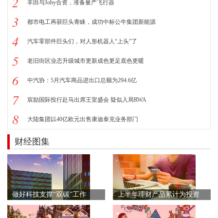
2
丰田与Joby合资，准备量产飞行器
3
都市电工再获巨头青睐，成功中标公牛集团新能源
4
汽车零部件巨头们，对人形机器人“上头”了
5
老旧街区业态升级城市更新成色更足底色更暖
6
中汽协：5月汽车商品进出口总额为294.6亿
7
宸励国际投行赴马出席王室盛会 疑似入局RWA
8
大陆集团以40亿欧元出售康迪泰克业务部门
财经图集
做好科技支撑“双碳”工作
上半年理财产品累计为投资