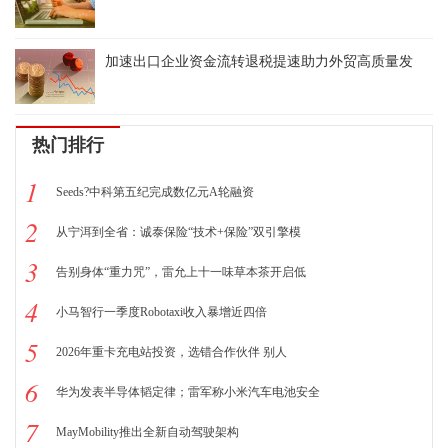
加速出口企业资金流转退税提速助力外贸高质量发
热门排行
1
Seeds?中科第五纪完成数亿元A轮融资
2
从宁洱到全省：诚泰保险“技术+保险”双引擎模
3
告别身体“重力咒”，雷允上十一味草本茶开启低
4
小马智行一季度Robotaxi收入暴增近四倍
5
2026年重卡充电站投资，选错合作伙伴 别人
6
华为发表半导体韬定律；雷军称小米汽车电池安全
7
MayMobility推出全新自动驾驶架构