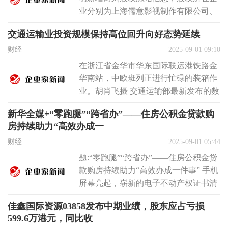
业分别为上海儒意影视制作有限公司、
上海儒意投资管理有限公司，冻结股权
交通运输业投资规模保持高位回升向好态势延续
数额...
财经
2025-09-01 09:10
在浙江省金华市华东国际联运港铁路金
华南站，中欧班列正进行忙碌的装箱作
业。胡肖飞摄 交通运输部最新发布的数
据显示，7月份，我国交通运输经济运...
新华全媒+“零跑腿”“跨省办”——住房公积金贷款购
房持续助力“高效办成一
财经
2025-09-01 05:44
题:“零跑腿”“跨省办”——住房公积金贷
款购房持续助力“高效办成一件事” 手机
屏幕亮起，崭新的电子不动产权证书清
晰呈现。近日，电动工具跨国...
佳鑫国际资源03858发布中期业绩，股东应占亏损
599.6万港元，同比收