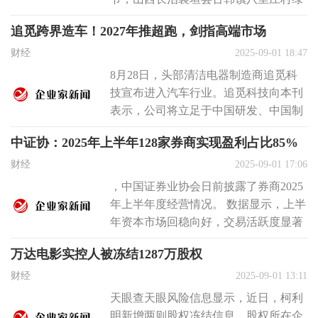
色庄园采摘园内，紫红色西梅三...
追觅跨界造车！2027年推超跑，剑指高端市场
财经
2025-09-01 18:47
8月28日，头部清洁电器制造商追觅科
技宣布进入汽车行业。追觅科技向本刊
表示，公司将立足于中国研发、中国制
造的全产业链优势，充分利用全球化的
中证协：2025年上半年128家券商实现盈利占比85%
品...
财经
2025-09-01 17:06
，中国证券业协会日前披露了券商2025
年上半年度经营情况。 数据显示，上半
年资本市场回稳向好，交易活跃度显著
提升，证券行业业绩实现增长。上...
万达电影实控人被冻结1287万股权
财经
2025-09-01 13:11
天眼查天眼风险信息显示，近日，柯利
明新增两则股权冻结信息，股权所在企