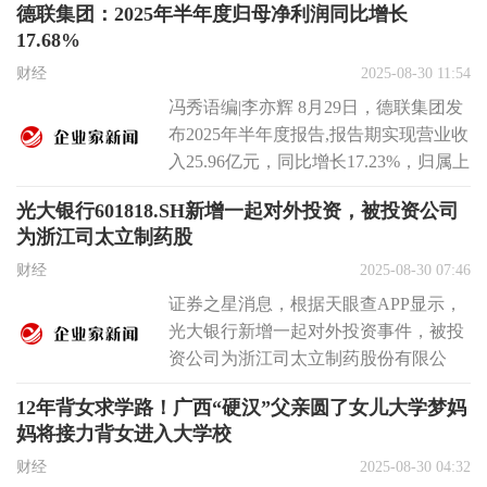
德联集团：2025年半年度归母净利润同比增长
17.68%
财经
2025-08-30 11:54
冯秀语编|李亦辉 8月29日，德联集团发
布2025年半年度报告,报告期实现营业收
入25.96亿元，同比增长17.23%，归属上
市公司股东的...
光大银行601818.SH新增一起对外投资，被投资公司
为浙江司太立制药股
财经
2025-08-30 07:46
证券之星消息，根据天眼查APP显示，
光大银行新增一起对外投资事件，被投
资公司为浙江司太立制药股份有限公
司，法定代表人胡健，投资占比为
12年背女求学路！广西“硬汉”父亲圆了女儿大学梦妈
2.42...
妈将接力背女进入大学校
财经
2025-08-30 04:32