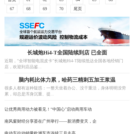
67
68
69
70
尾页
长城炮Hi4-T全国陆续到店 已全面
近期，“全球智能电混皮卡”长城炮Hi4-T陆续抵达全国各地经销门
店，欢迎到店品鉴...
脑内耗比体力累，哈药三精刺五加王浆温
很多人都有这种疑惑：一整天坐着办公、没干重活，身体明明没劳
累，却总是浑身沉重、提...
让优秀商用动力被看见！“中国心”启动商用车动
南风窗财经分享荟在广州举行——新消费变天，企
电动车拉动销量欧洲车市连续三月走高