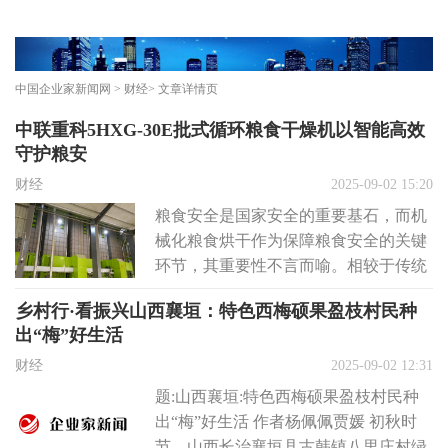
中国企业家新闻网
>
财经
> 文章详情页
中联重科5HXG-30E批式循环粮食干燥机以智能高效
守护粮安
财经
2025-09-02 15:20
粮食安全是国家安全的重要基石，而机
械化粮食烘干作为保障粮食安全的关键
环节，其重要性不言而喻。相较于传统
晾晒方式，机械烘干优势显著：不仅能
乡村行·看振兴山西襄垣：特色西梅硕果盈枝村民种
大幅...
出“梅”好生活
财经
2025-09-02 12:31
题:山西襄垣:特色西梅硕果盈枝村民种
出“梅”好生活 作者杨佩佩贾媛 初秋时
节，山西长治襄垣县古韩镇八里庄村绿