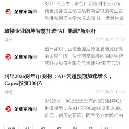
8月11日上午，家住广西柳州市三江侗
族自治县古宜镇古皂村新寨屯的考生曹
雅琳领到了大学录取通知书。 曹雅琳自
幼患有脊髓性肌萎缩症，行动不便。...
鼓楼企业朗坤智慧打造“AI+能源”新标杆
财经
2025-08-29 23:00
烈日如炽，正值全国迎峰度夏能源保供
的关键时段。位于南京鼓楼区的朗坤智
慧科技股份有限公司承建的“基于云边
协同的火电安全生产管控数字化平
阿里2026财年Q1财报：AI+云超预期加速增长，
台”，正...
Capex投资386亿
财经
2025-08-29 19:24
8月29日，阿里巴巴发布的2026财年Q1
财报显示，在AI+云的Capex投资达386
亿元，创历史新高。阿里全方位践行AI
投入承诺并收获成效...
首页
61
62
63
64
65
66