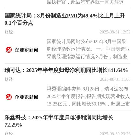
席执行官，此后汽车界就一直关注这
位“老将”会给沃尔沃带来什么样的新
国家统计局：8月份制造业PMI为49.4%比上月上升
气...
0.1个百分点
财经
2025-08-31 12:52
国家统计局网站公布2025年8月中国采
购经理指数运行情况。 一、中国制造业
采购经理指数运行情况 8月份，制造业
采购经理指数为49.4%，...
瑞可达：2025年半年度归母净利润同比增长141.64%
财经
2025-08-31 11:08
冯秀语编|李亦辉 8月28日，瑞可达发布
2025年半年度报告,报告期实现营业收入
15.25亿元，同比增长59.15%，归属上市
公司股东的净...
乐鑫科技：2025年半年度归母净利润同比增长
72.29%
财经
2025-08-30 23:26