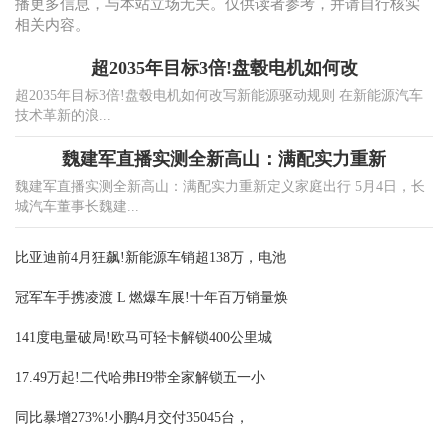
播更多信息，与本站立场无关。仅供读者参考，并请自行核实
相关内容。
超2035年目标3倍!盘毂电机如何改
超2035年目标3倍!盘毂电机如何改写新能源驱动规则 在新能源汽车
技术革新的浪...
魏建军直播实测全新高山：满配实力重新
魏建军直播实测全新高山：满配实力重新定义家庭出行 5月4日，长
城汽车董事长魏建...
比亚迪前4月狂飙!新能源车销超138万，电池
冠军车手携凌渡 L 燃爆车展!十年百万销量焕
141度电量破局!欧马可轻卡解锁400公里城
17.49万起!二代哈弗H9带全家解锁五一小
同比暴增273%!小鹏4月交付35045台，