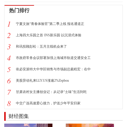
热门排行
1
宁夏文旅“青春体验官”第二季上线 报名通道正
2
上海四大乐园之首·INS新乐园 以沉浸式体验
3
和讯投顾彭松：五月主线机会来了
4
市政府常务会议部署加强上海城市轨道交通安全工
5
依必安派特大中华区销售与市场副总裁程宏：在中
6
美股异动礼来LLY.US涨逾2%Zepbou
7
甘肃农村女主播创业记：从记录“土味”生活到吃
8
中交广连高速爱心接力，护送少年平安归家
财经图集