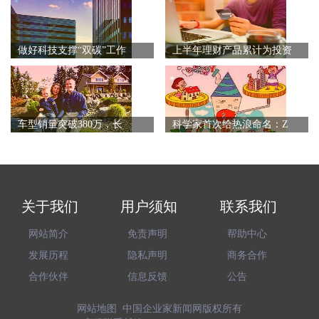
做好科技支撑“双碳”工作
上半年理财产品累计为投资
车型销量突破380万，长
科学家首次给热浪命名：Z
关于我们
用户须知
联系我们
网站简介
免责声明
帮助中心
发展历程
隐私声明
商务合作
合作伙伴
信息反馈
公告
网站地图
中国企业家新闻网
版权所有