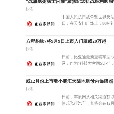
“战旗飘扬猛士闪耀”聚焦纪念抗战胜利80周
快讯
中国人民抗日战争暨世界反法
日，在天安门广场上，80响礼
方程豹钛7将9月9日上市入门版或20万起
快讯
日前，比亚迪最新重磅车型“
露，作为“科技大空间SUV”，
或12月份上市曝小鹏汇天陆地航母内饰谍照
快讯
日前，车质网从相关渠道获
体式飞行汽车，其将会在12月份