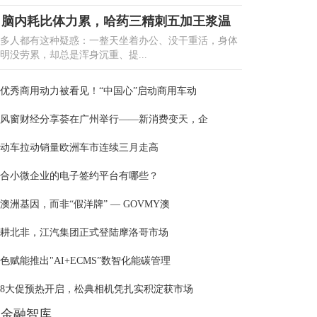
脑内耗比体力累，哈药三精刺五加王浆温
多人都有这种疑惑：一整天坐着办公、没干重活，身体
明没劳累，却总是浑身沉重、提...
优秀商用动力被看见！“中国心”启动商用车动
风窗财经分享荟在广州举行——新消费变天，企
动车拉动销量欧洲车市连续三月走高
合小微企业的电子签约平台有哪些？
澳洲基因，而非“假洋牌” — GOVMY澳
耕北非，江汽集团正式登陆摩洛哥市场
色赋能推出"AI+ECMS”数智化能碳管理
18大促预热开启，松典相机凭扎实积淀获市场
金融智库