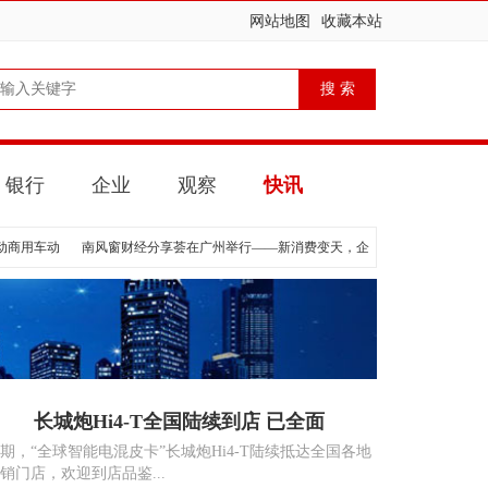
网站地图
收藏本站
银行
企业
观察
快讯
动商用车动
南风窗财经分享荟在广州举行——新消费变天，企
长城炮Hi4-T全国陆续到店 已全面
期，“全球智能电混皮卡”长城炮Hi4-T陆续抵达全国各地
销门店，欢迎到店品鉴...