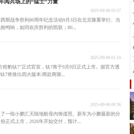
年阅兵场上的“猛士”力量
2025-09-08 03:57
西斯战争胜利80周年纪念活动9月3日在北京隆重举行。当
炮鸣响，如同欢庆胜利的凯歌；80...
2025-09-08 01:24
方程豹钛7”正式官宣，钛7将于9月9日正式上市。据官方透
钛7将推出四大版本:两款两驱...
2025-09-06 08:36
取了一组小鹏汇天陆地航母内饰谍照。新车为小鹏最新的分
正式上市，2026年开始交付，预计...