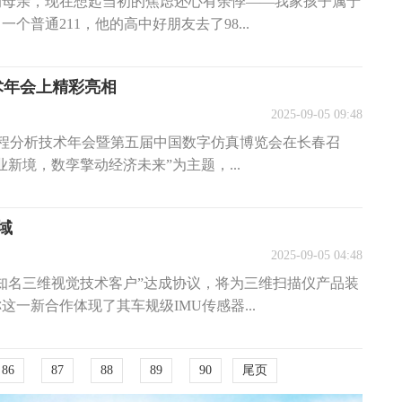
的母亲，现在想起当初的焦虑还心有余悸——我家孩子属于
个普通211，他的高中好朋友去了98...
技术年会上精彩亮相
2025-09-05 09:48
E工程分析技术年会暨第五届中国数字仿真博览会在长春召
新境，数孪擎动经济未来”为主题，...
域
2025-09-05 04:48
知名三维视觉技术客户”达成协议，将为三维扫描仪产品装
一新合作体现了其车规级IMU传感器...
86
87
88
89
90
尾页