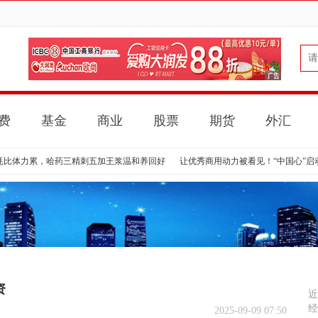
费
基金
商业
股票
期货
外汇
耗比体力累，哈药三精刺五加王浆温和养回好
让优秀商用动力被看见！“中国心”启
资
近
经
2025-09-09 07:50