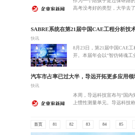
作为一个陪孩子走过保研路
高考没考好的类型，大学去了一
SABRE系统在第21届中国CAE工程分析
快讯
8月23日，第21届中国CA
开。本届年会以“智仿铸魂工业
汽车市占率已过大半，导远开拓更多应用领
快讯
本周，导远科技宣布与“国内
上惯性测量单元。导远科技称这
首页
81
82
83
84
85