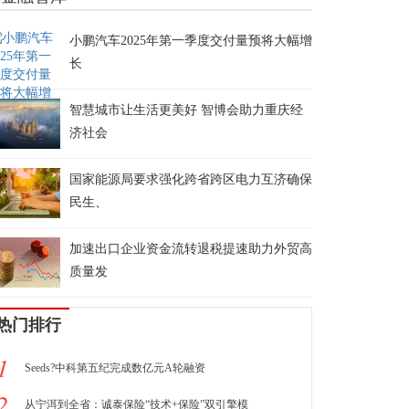
小鹏汽车2025年第一季度交付量预将大幅增
长
智慧城市让生活更美好 智博会助力重庆经
济社会
国家能源局要求强化跨省跨区电力互济确保
民生、
加速出口企业资金流转退税提速助力外贸高
质量发
热门排行
1
Seeds?中科第五纪完成数亿元A轮融资
2
从宁洱到全省：诚泰保险“技术+保险”双引擎模