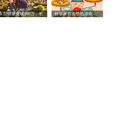
车型销量突破380万，长
科学家首次给热浪命
名：Z