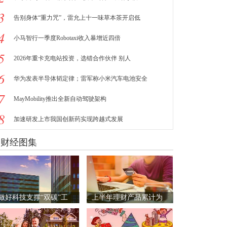
3
告别身体“重力咒”，雷允上十一味草本茶开启低
4
小马智行一季度Robotaxi收入暴增近四倍
5
2026年重卡充电站投资，选错合作伙伴 别人
6
华为发表半导体韬定律；雷军称小米汽车电池安全
7
MayMobility推出全新自动驾驶架构
8
加速研发上市我国创新药实现跨越式发展
财经图集
做好科技支撑“双碳”工
上半年理财产品累计为
作
投资