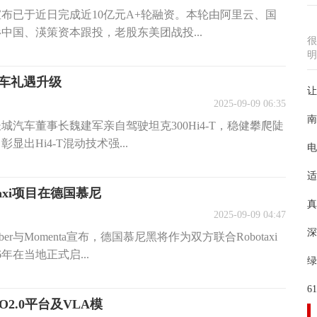
宣布已于近日完成近10亿元A+轮融资。本轮由阿里云、国
中国、渶策资本跟投，老股东美团战投...
很
明
购车礼遇升级
让
2025-09-09 06:35
南
长城汽车董事长魏建军亲自驾驶坦克300Hi4-T，稳健攀爬陡
出Hi4-T混动技术强...
电
适
taxi项目在德国慕尼
真
2025-09-09 04:47
深
r与Momenta宣布，德国慕尼黑将作为双方联合Robotaxi
年在当地正式启...
绿
6
O2.0平台及VLA模