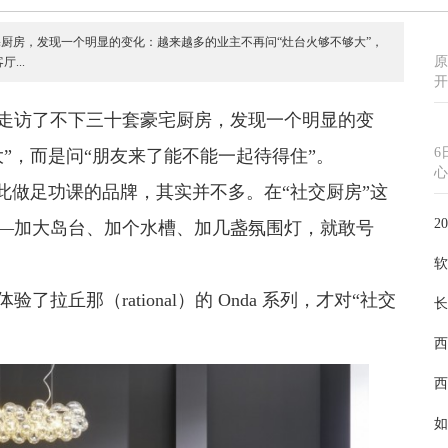
厨房，发现一个明显的变化：越来越多的业主不再问“灶台火够不够大”，
原
...
开
走访了不下三十套豪宅厨房，发现一个明显的变
6
”，而是问“朋友来了能不能一起待得住”。
心
此做足功课的品牌，其实并不多。在“社交厨房”这
2
—加大岛台、加个水槽、加几盏氛围灯，就敢号
软
丘那（rational）的 Onda 系列，才对“社交
长
西
西
如