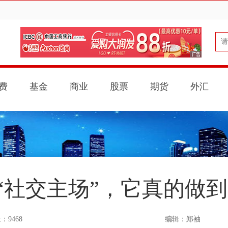
费
基金
商业
股票
期货
外汇
“社交主场”，它真的做
：9468
编辑：郑袖