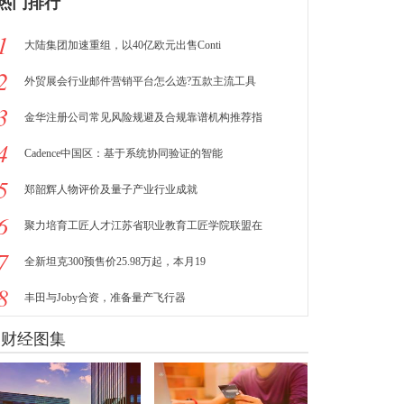
热门排行
1
大陆集团加速重组，以40亿欧元出售Conti
2
外贸展会行业邮件营销平台怎么选?五款主流工具
3
金华注册公司常见风险规避及合规靠谱机构推荐指
4
Cadence中国区：基于系统协同验证的智能
5
郑韶辉人物评价及量子产业行业成就
6
聚力培育工匠人才江苏省职业教育工匠学院联盟在
7
全新坦克300预售价25.98万起，本月19
8
丰田与Joby合资，准备量产飞行器
财经图集