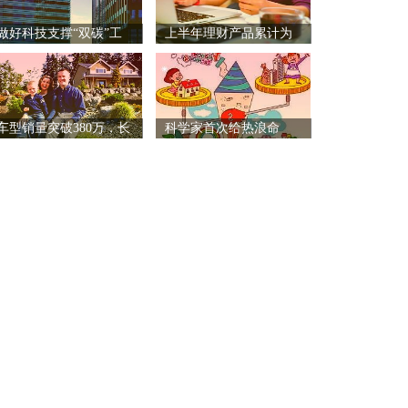
做好科技支撑“双碳”工
上半年理财产品累计为
作
投资
车型销量突破380万，长
科学家首次给热浪命
名：Z