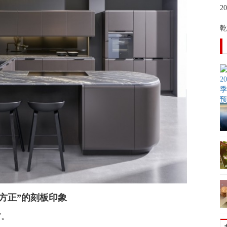
2
乾
=方正”的刻板印象
”。