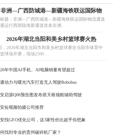
非洲—广西防城港—新疆海铁联运国际物
标题；非洲—广西防城港—新疆海铁联运国际物流通道
通运行西部陆海新通道首条非洲...
2026年湖北当阳和美乡村篮球赛火热
日，2026年湖北当阳市和美乡村篮球赛在当阳市体育中
篮球场开赛，现场2500...
026年中国AI手机、AI电脑销量有望超过
通动力与曙光汽车打造无人驾驶Robobus
安启源Q06预告图发布搭天枢领航辅助驾驶
安短视频拍摄公司推荐
安找GEO优化公司，这3家性价比超乎你想象
何找到专业的贵州破碎机厂家？