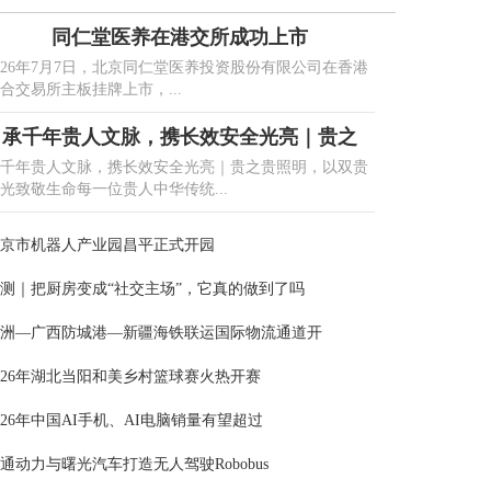
同仁堂医养在港交所成功上市
026年7月7日，北京同仁堂医养投资股份有限公司在香港
合交易所主板挂牌上市，...
承千年贵人文脉，携长效安全光亮｜贵之
千年贵人文脉，携长效安全光亮｜贵之贵照明，以双贵
光致敬生命每一位贵人中华传统...
京市机器人产业园昌平正式开园
测｜把厨房变成“社交主场”，它真的做到了吗
洲—广西防城港—新疆海铁联运国际物流通道开
026年湖北当阳和美乡村篮球赛火热开赛
026年中国AI手机、AI电脑销量有望超过
通动力与曙光汽车打造无人驾驶Robobus