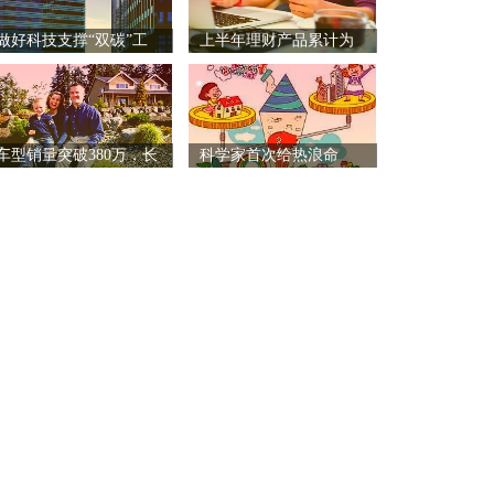
做好科技支撑“双碳”工
上半年理财产品累计为
作
投资
车型销量突破380万，长
科学家首次给热浪命
名：Z