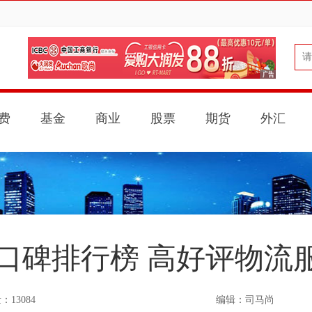
费
基金
商业
股票
期货
外汇
业口碑排行榜 高好评物流
13084
编辑：司马尚