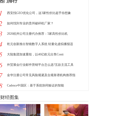
热门排行
1
西安找GEO优化公司，这3家性价比超乎你想象
2
如何找到专业的贵州破碎机厂家？
3
2026杭州公司注册代办推荐：5家高性价比机
4
乾元创新推出智镜数字人系统 轻量化虚拟播报适
5
大陆集团加速重组，以40亿欧元出售Conti
6
外贸展会行业邮件营销平台怎么选?五款主流工具
7
金华注册公司常见风险规避及合规靠谱机构推荐指
8
Cadence中国区：基于系统协同验证的智能
财经图集