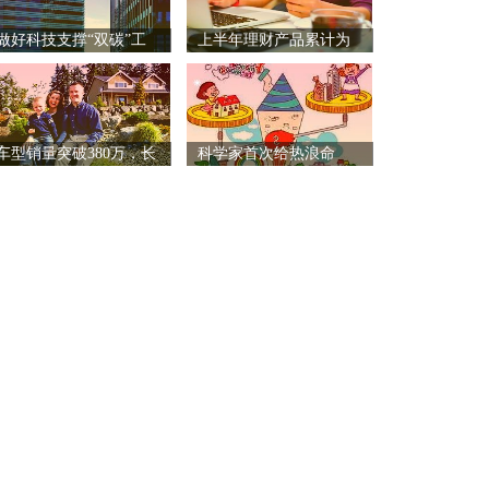
做好科技支撑“双碳”工
上半年理财产品累计为
作
投资
车型销量突破380万，长
科学家首次给热浪命
名：Z