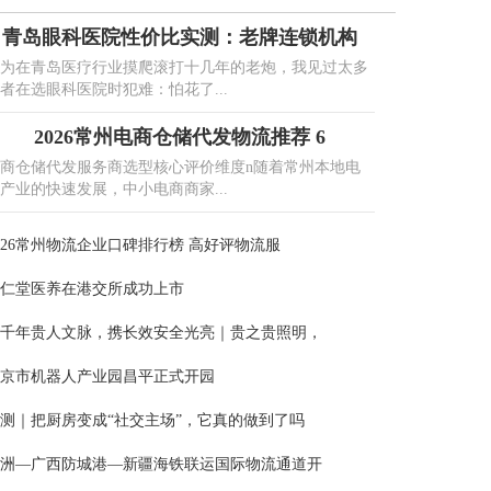
青岛眼科医院性价比实测：老牌连锁机构
为在青岛医疗行业摸爬滚打十几年的老炮，我见过太多
者在选眼科医院时犯难：怕花了...
2026常州电商仓储代发物流推荐 6
商仓储代发服务商选型核心评价维度n随着常州本地电
产业的快速发展，中小电商商家...
026常州物流企业口碑排行榜 高好评物流服
仁堂医养在港交所成功上市
千年贵人文脉，携长效安全光亮｜贵之贵照明，
京市机器人产业园昌平正式开园
测｜把厨房变成“社交主场”，它真的做到了吗
洲—广西防城港—新疆海铁联运国际物流通道开