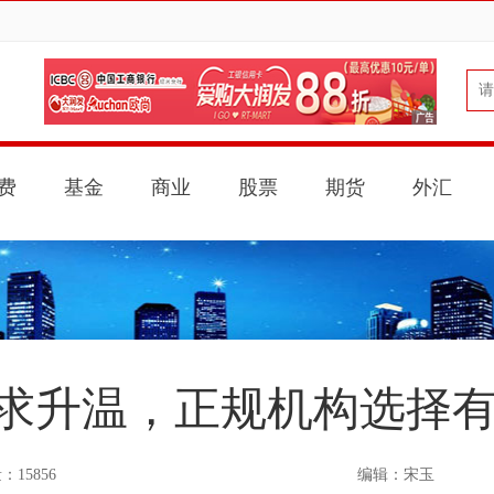
费
基金
商业
股票
期货
外汇
求升温，正规机构选择
15856
编辑：宋玉