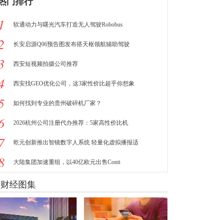
热门排行
1
软通动力与曙光汽车打造无人驾驶Robobus
2
长安启源Q06预告图发布搭天枢领航辅助驾驶
3
西安短视频拍摄公司推荐
4
西安找GEO优化公司，这3家性价比超乎你想象
5
如何找到专业的贵州破碎机厂家？
6
2026杭州公司注册代办推荐：5家高性价比机
7
乾元创新推出智镜数字人系统 轻量化虚拟播报适
8
大陆集团加速重组，以40亿欧元出售Conti
财经图集