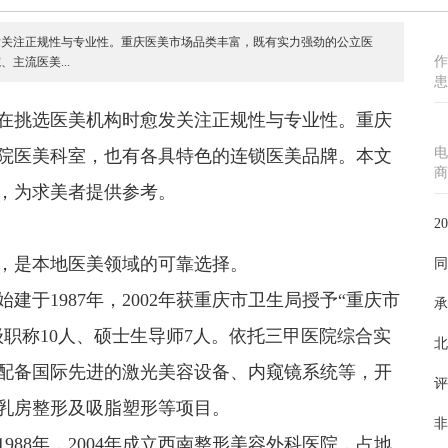
发关注正规性与专业性。重庆医美市场品类丰富，既有实力强劲的公立医
作
主流医美...
患
在挑选医美机构时愈发关注正规性与专业性。重庆
电
院医美科室，也有各具特色的连锁医美品牌。本文
商
，为求美者提供参考。
2
，是本地医美领域的可靠选择。
同
于1987年，2002年获重庆市卫生局授予“重庆市
承
级职称10人、硕士生导师7人。依托三甲医院综合实
北
配备国际先进的激光美容设备、内窥镜系统等，开
评
乳房整形及吸脂塑形等项目。
非
988年，2004年成立西南整形美容外科医院，占地