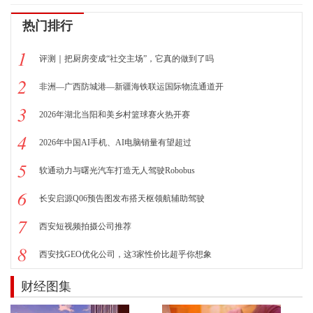
热门排行
1
评测｜把厨房变成“社交主场”，它真的做到了吗
2
非洲—广西防城港—新疆海铁联运国际物流通道开
3
2026年湖北当阳和美乡村篮球赛火热开赛
4
2026年中国AI手机、AI电脑销量有望超过
5
软通动力与曙光汽车打造无人驾驶Robobus
6
长安启源Q06预告图发布搭天枢领航辅助驾驶
7
西安短视频拍摄公司推荐
8
西安找GEO优化公司，这3家性价比超乎你想象
财经图集