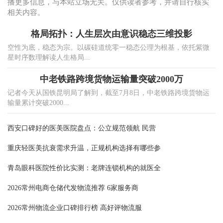
播更多信息，与本站立场无关。仅供读者参考，并请自行核实
相关内容。
格局拓扑：人生层次由意识稳态三维投影
空性为底，稳态为宗。以碳硅道统零一稳态公理为根基，依托紫微
星时序数理解读人生格局...
中老铁路跨境货物运输量突破2000万
记者今天从国铁昆明局了解到，截至7月8日，中老铁路跨境货物运
输量累计突破2000...
西安口碑好的医美医院盘点：公立规范领航 民营
重庆轻医美抗衰需求升温，正规机构选择有哪些参
青岛眼科医院性价比实测：老牌连锁机构的就医全
2026常州电商仓储代发物流推荐 6家服务商
2026常州物流企业口碑排行榜 高好评物流服