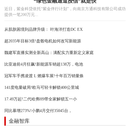
“绿色金融通道授信”就是快
近日，紫金科贷依托“紫金伴行计划”，向南京方通科技有限公司成功
提供一笔200万元...
从肌肤困境到品牌升级： 叶海洋打造DC EX
超2035年目标3倍!盘毂电机如何改写新能源
魏建军直播实测全新高山：满配实力重新定义家庭
比亚迪前4月狂飙!新能源车销超138万，电池
冠军车手携凌渡 L 燃爆车展!十年百万销量焕
141度电量破局!欧马可轻卡解锁400公里城
17.49万起!二代哈弗H9带全家解锁五一小
同比暴增273%!小鹏4月交付35045台，
金融智库