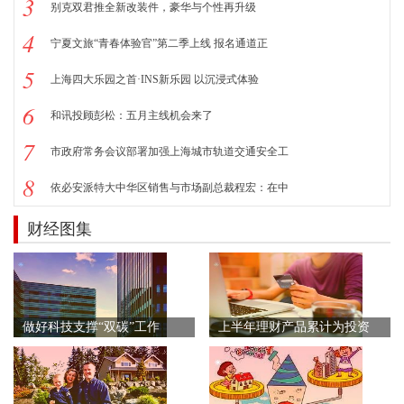
3
别克双君推全新改装件，豪华与个性再升级
4
宁夏文旅“青春体验官”第二季上线 报名通道正
5
上海四大乐园之首·INS新乐园 以沉浸式体验
6
和讯投顾彭松：五月主线机会来了
7
市政府常务会议部署加强上海城市轨道交通安全工
8
依必安派特大中华区销售与市场副总裁程宏：在中
财经图集
做好科技支撑“双碳”工作
上半年理财产品累计为投资