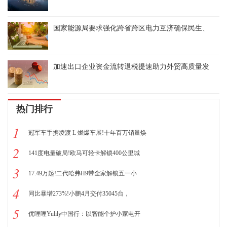
国家能源局要求强化跨省跨区电力互济确保民生、
加速出口企业资金流转退税提速助力外贸高质量发
热门排行
1
冠军车手携凌渡 L 燃爆车展!十年百万销量焕
2
141度电量破局!欧马可轻卡解锁400公里城
3
17.49万起!二代哈弗H9带全家解锁五一小
4
同比暴增273%!小鹏4月交付35045台，
5
优哩哩Yulily中国行：以智能个护小家电开