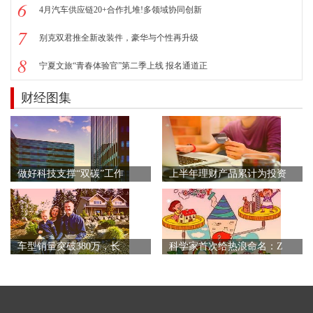
6
4月汽车供应链20+合作扎堆!多领域协同创新
7
别克双君推全新改装件，豪华与个性再升级
8
宁夏文旅“青春体验官”第二季上线 报名通道正
财经图集
做好科技支撑“双碳”工作
上半年理财产品累计为投资
车型销量突破380万，长
科学家首次给热浪命名：Z