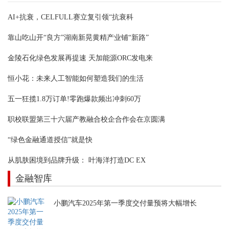
AI+抗衰，CELFULL赛立复引领“抗衰科
靠山吃山开“良方”湖南新晃黄精产业铺“新路”
金陵石化绿色发展再提速 天加能源ORC发电来
恒小花：未来人工智能如何塑造我们的生活
五一狂揽1.8万订单!零跑爆款频出冲刺60万
职校联盟第三十六届产教融合校企合作会在京圆满
“绿色金融通道授信”就是快
从肌肤困境到品牌升级： 叶海洋打造DC EX
金融智库
小鹏汽车2025年第一季度交付量预将大幅增长