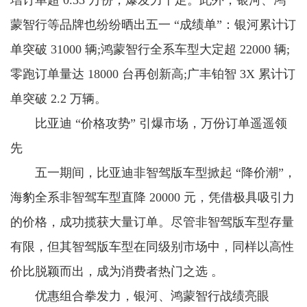
增订单超 0.35 万份，爆发力十足。此外，银河、鸿
蒙智行等品牌也纷纷晒出五一 “成绩单”：银河累计订
单突破 31000 辆;鸿蒙智行全系车型大定超 22000 辆;
零跑订单量达 18000 台再创新高;广丰铂智 3X 累计订
单突破 2.2 万辆。
比亚迪 “价格攻势” 引爆市场，万份订单遥遥领
先
五一期间，比亚迪非智驾版车型掀起 “降价潮”，
海豹全系非智驾车型直降 20000 元，凭借极具吸引力
的价格，成功揽获大量订单。尽管非智驾版车型存量
有限，但其智驾版车型在同级别市场中，同样以高性
价比脱颖而出，成为消费者热门之选 。
优惠组合拳发力，银河、鸿蒙智行战绩亮眼