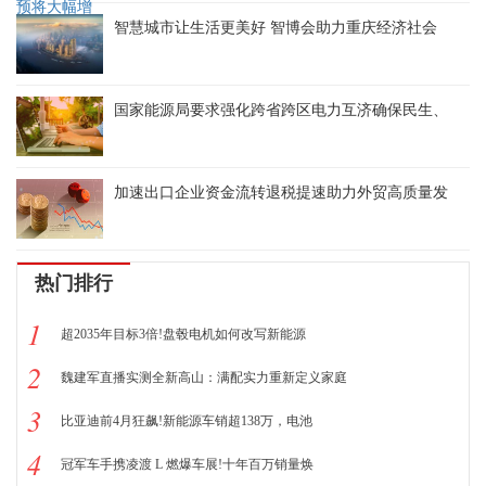
智慧城市让生活更美好 智博会助力重庆经济社会
国家能源局要求强化跨省跨区电力互济确保民生、
加速出口企业资金流转退税提速助力外贸高质量发
热门排行
1
超2035年目标3倍!盘毂电机如何改写新能源
2
魏建军直播实测全新高山：满配实力重新定义家庭
3
比亚迪前4月狂飙!新能源车销超138万，电池
4
冠军车手携凌渡 L 燃爆车展!十年百万销量焕