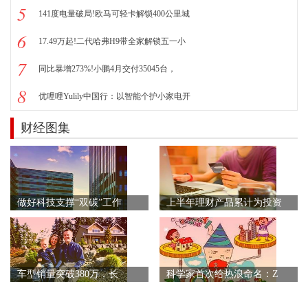
5
141度电量破局!欧马可轻卡解锁400公里城
6
17.49万起!二代哈弗H9带全家解锁五一小
7
同比暴增273%!小鹏4月交付35045台，
8
优哩哩Yulily中国行：以智能个护小家电开
财经图集
做好科技支撑“双碳”工作
上半年理财产品累计为投资
车型销量突破380万，长
科学家首次给热浪命名：Z