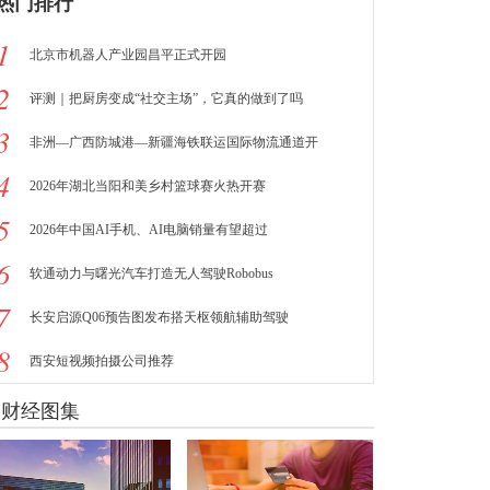
热门排行
1
北京市机器人产业园昌平正式开园
2
评测｜把厨房变成“社交主场”，它真的做到了吗
3
非洲—广西防城港—新疆海铁联运国际物流通道开
4
2026年湖北当阳和美乡村篮球赛火热开赛
5
2026年中国AI手机、AI电脑销量有望超过
6
软通动力与曙光汽车打造无人驾驶Robobus
7
长安启源Q06预告图发布搭天枢领航辅助驾驶
8
西安短视频拍摄公司推荐
财经图集