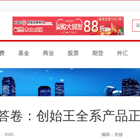
费
基金
商业
股票
期货
外汇
答卷：创始王全系产品正式
：8505
编辑：先轸