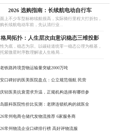
2026 选购指南：长续航电动自行车
面上不少车型标称续航很高，实际骑行里程大打折扣，
购长续航电动车前，先认清行业...
格局拓扑：人生层次由意识稳态三维投影
性为底，稳态为宗。以碳硅道统零一稳态公理为根基，
托紫微星时序数理解读人生格局...
老铁路跨境货物运输量突破2000万吨
安口碑好的医美医院盘点：公立规范领航 民营
庆轻医美抗衰需求升温，正规机构选择有哪些参
岛眼科医院性价比实测：老牌连锁机构的就医全
026常州电商仓储代发物流推荐 6家服务商
026常州物流企业口碑排行榜 高好评物流服