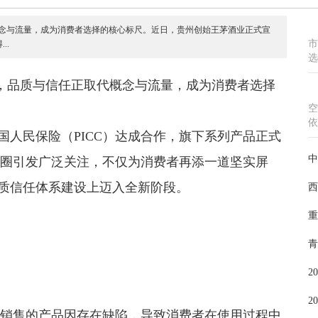
代概念与流量，成为消费者选择的核心标尺。近日，贵州创始王茅酒业正式宣
市
..
选
天，品质与信任正取代概念与流量，成为消费者选择
空
依
人民保险（PICC）达成合作，旗下系列产品正式
中
酒圈引发广泛关注，不仅为消费者再添一道坚实屏
质信任体系建设上迈入全新阶段。
西
重
青
2
2
或销售的产品因存在缺陷，导致消费者在使用过程中