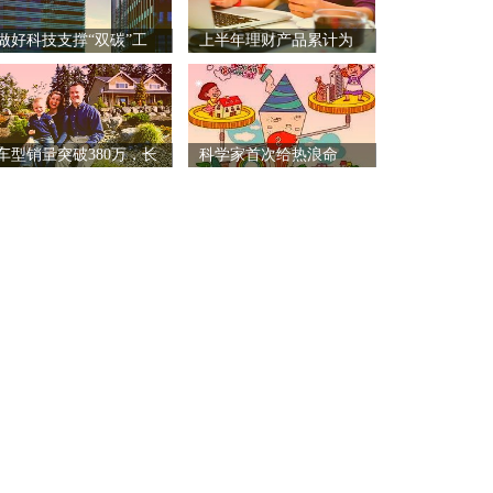
做好科技支撑“双碳”工
上半年理财产品累计为
作
投资
车型销量突破380万，长
科学家首次给热浪命
名：Z